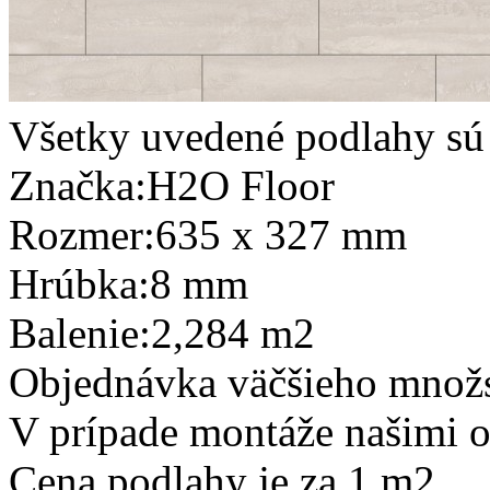
Všetky uvedené podlahy sú
Značka:
H2O Floor
Rozmer:
635 x 327 mm
Hrúbka:
8 mm
Balenie:
2,284 m2
Objednávka väčšieho množs
V prípade montáže našimi 
Cena podlahy je za 1 m2