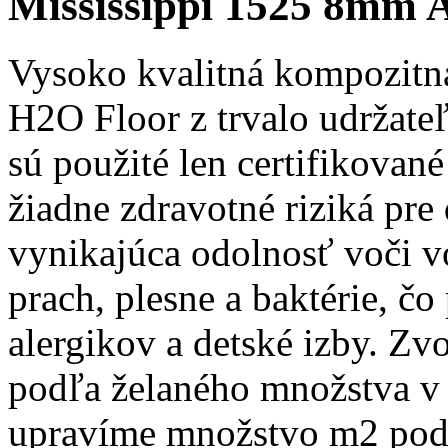
Mississippi 1525 8mm A
Vysoko kvalitná kompozitn
H2O Floor z trvalo udržate
sú použité len certifikovan
žiadne zdravotné riziká pr
vynikajúca odolnosť voči v
prach, plesne a baktérie, č
alergikov a detské izby. Zv
podľa želaného množstva v
upravíme množstvo m2 podľ