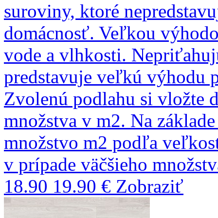
suroviny, ktoré nepredstavu
domácnosť. Veľkou výhodou
vode a vlhkosti. Nepriťahujú
predstavuje veľkú výhodu pr
Zvolenú podlahu si vložte 
množstva v m2. Na základ
množstvo m2 podľa veľkostí
v prípade väčšieho množst
18.90
19.90 €
Zobraziť