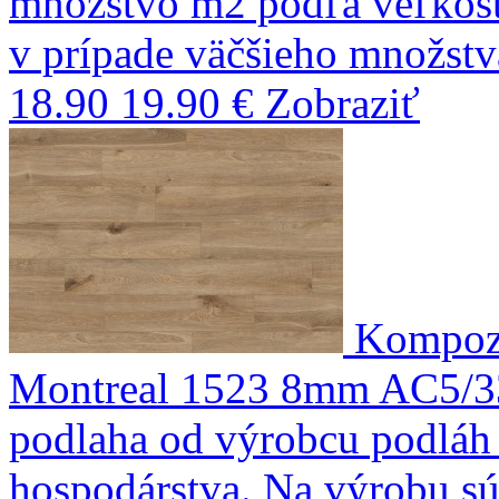
množstvo m2 podľa veľkostí
v prípade väčšieho množst
18.90
19.90 €
Zobraziť
Kompozi
Montreal 1523 8mm AC5/3
podlaha od výrobcu podláh 
hospodárstva. Na výrobu sú 