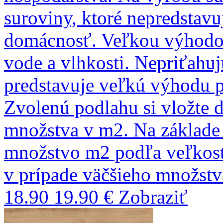
suroviny, ktoré nepredstavu
domácnosť. Veľkou výhodou
vode a vlhkosti. Nepriťahujú
predstavuje veľkú výhodu pr
Zvolenú podlahu si vložte 
množstva v m2. Na základ
množstvo m2 podľa veľkostí
v prípade väčšieho množst
18.90
19.90 €
Zobraziť