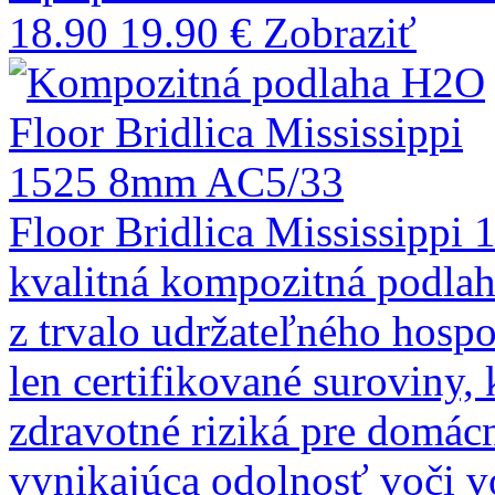
18.90
19.90 €
Zobraziť
Floor Bridlica Mississipp
kvalitná kompozitná podla
z trvalo udržateľného hosp
len certifikované suroviny,
zdravotné riziká pre domác
vynikajúca odolnosť voči v