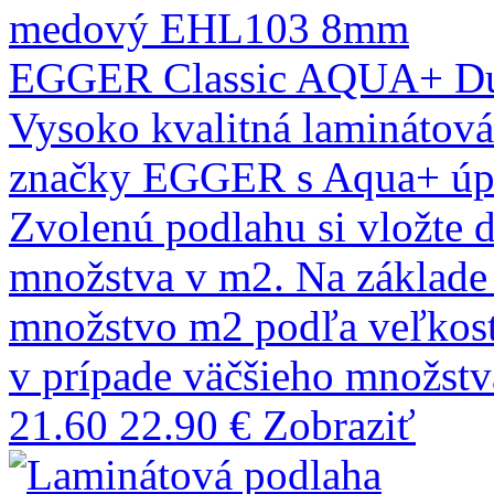
EGGER Classic AQUA+ D
Vysoko kvalitná laminátov
značky EGGER s Aqua+ úpr
Zvolenú podlahu si vložte 
množstva v m2. Na základ
množstvo m2 podľa veľkostí
v prípade väčšieho množst
21.60
22.90 €
Zobraziť