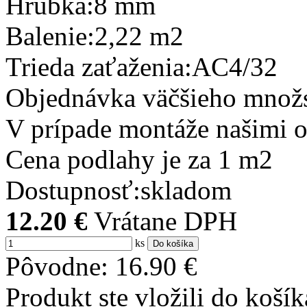
Hrúbka:
8 mm
Balenie:
2,22 m2
Trieda zaťaženia:
AC4/32
Objednávka väčšieho množs
V prípade montáže našimi 
Cena podlahy je za 1 m2
Dostupnosť:
skladom
12.20
€
Vrátane DPH
ks
Do košíka
Pôvodne:
16.90
€
Produkt ste vložili do košík