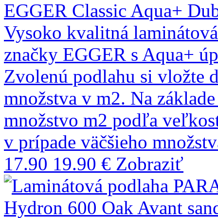
EGGER Classic Aqua+ Dub
Vysoko kvalitná laminátov
značky EGGER s Aqua+ úpr
Zvolenú podlahu si vložte 
množstva v m2. Na základ
množstvo m2 podľa veľkostí
v prípade väčšieho množst
17.90
19.90 €
Zobraziť