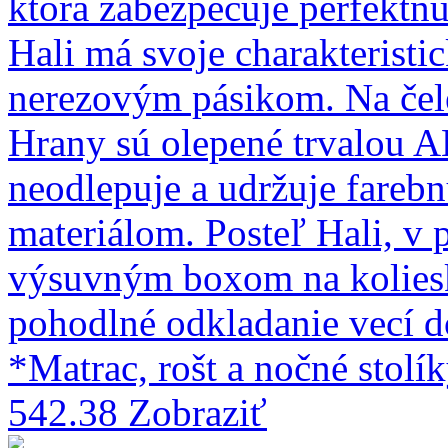
ktorá zabezpečuje perfektnú 
Hali má svoje charakteristi
nerezovým pásikom. Na čele
Hrany sú olepené trvalou 
neodlepuje a udržuje farebn
materiálom. Posteľ Hali, v
výsuvným boxom na kolies
pohodlné odkladanie vecí d
*Matrac, rošt a nočné stolík
542.38
Zobraziť