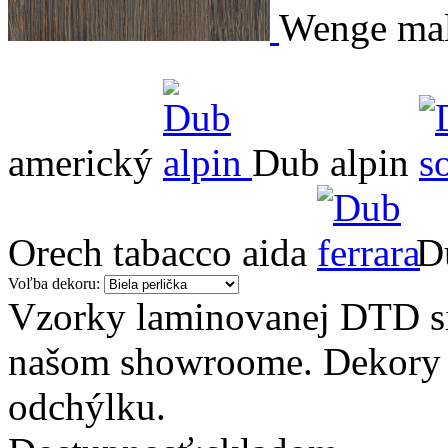
Wenge mal
americký
Dub alpin
Orech tabacco aida
D
Voľba dekoru:
Vzorky laminovanej DTD 
našom showroome. Dekory 
odchýlku.