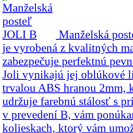
Manželská post
je vyrobená z kvalitných m
zabezpečuje perfektnú pevnos
Joli vynikajú jej oblúkové l
trvalou ABS hranou 2mm, k
udržuje farebnú stálosť s p
v prevedení B, vám ponúk
kolieskach, ktorý vám umož