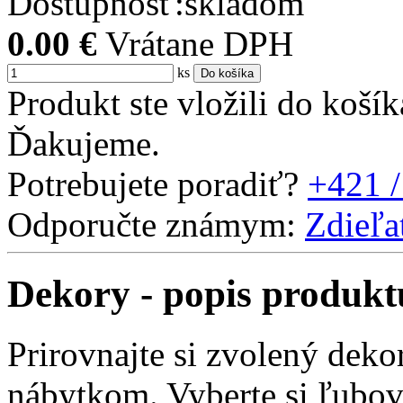
Dostupnosť:
skladom
0.00
€
Vrátane DPH
ks
Do košíka
Produkt ste vložili do košík
Ďakujeme.
Potrebujete poradiť?
+421 /
Odporučte známym:
Zdieľa
Dekory - popis produkt
Prirovnajte si zvolený dek
nábytkom. Vyberte si ľubov