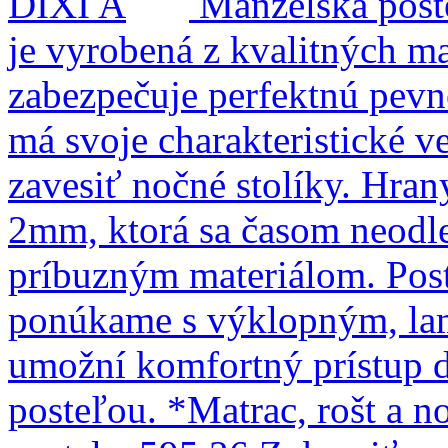
Manželská post
je vyrobená z kvalitných m
zabezpečuje perfektnú pevnos
má svoje charakteristické v
zavesiť nočné stolíky. Hra
2mm, ktorá sa časom neodlep
príbuzným materiálom. Post
ponúkame s výklopným, la
umožní komfortný prístup d
posteľou. *Matrac, rošt a n