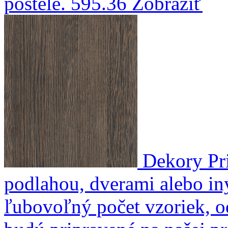
postele.
595.36
Zobraziť
Dekory
Pr
podlahou, dverami alebo in
ľubovoľný počet vzoriek, o