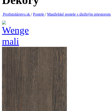
Dekory
Profistolárstvo.sk
/
Postele
/
Manželské postele s úložným priestoro