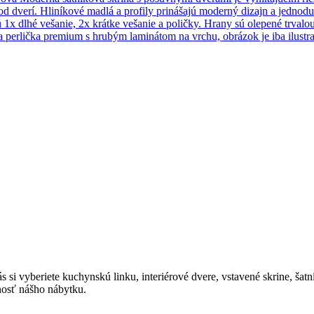
 dverí. Hliníkové madlá a profily prinášajú moderný dizajn a jednoduch
 1x dlhé vešanie, 2x krátke vešanie a poličky. Hrany sú olepené trva
a perlička premium s hrubým laminátom na vrchu, obrázok je iba ilustr
i vyberiete kuchynskú linku, interiérové dvere, vstavené skrine, šatn
nosť nášho nábytku.