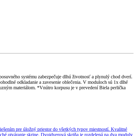
 posuvného systému zabezpečuje dlhú životnosť a plynulý chod dverí.
 pohodlné odkladanie a zavesenie oblečenia. V moduloch sú 1x dlhé
buzným materiálom. *Vnútro korpusu je v prevedení Biela perlička
ešením pre úložný priestor do všetkých typov miestností. Kvalitné
ché otváranie skrine. Dvojdverová skriňa je rozdelená na dva moduly