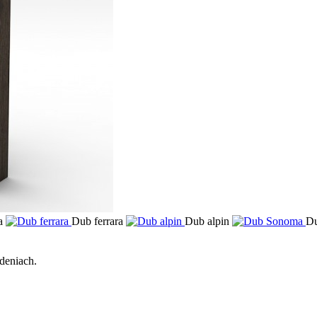
a
Dub ferrara
Dub alpin
D
deniach.