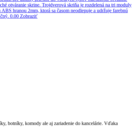
é otváranie skrine. Trojdverová skriňa je rozdelená na tri moduly
lou ABS hranou 2mm, ktorá sa časom neodlepuje a udržuje farebnú
ačný.
0.00
Zobraziť
íky, botníky, komody ale aj zariadenie do kancelárie. Vďaka