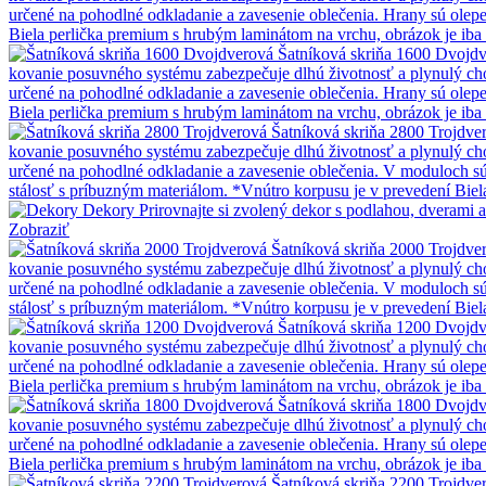
určené na pohodlné odkladanie a zavesenie oblečenia. Hrany sú olep
Biela perlička premium s hrubým laminátom na vrchu, obrázok je iba 
Šatníková skriňa 1600 Dvojd
kovanie posuvného systému zabezpečuje dlhú životnosť a plynulý chod
určené na pohodlné odkladanie a zavesenie oblečenia. Hrany sú olep
Biela perlička premium s hrubým laminátom na vrchu, obrázok je iba 
Šatníková skriňa 2800 Trojdve
kovanie posuvného systému zabezpečuje dlhú životnosť a plynulý chod
určené na pohodlné odkladanie a zavesenie oblečenia. V moduloch sú
stálosť s príbuzným materiálom. *Vnútro korpusu je v prevedení Biel
Dekory
Prirovnajte si zvolený dekor s podlahou, dverami
Zobraziť
Šatníková skriňa 2000 Trojdve
kovanie posuvného systému zabezpečuje dlhú životnosť a plynulý chod
určené na pohodlné odkladanie a zavesenie oblečenia. V moduloch sú
stálosť s príbuzným materiálom. *Vnútro korpusu je v prevedení Biel
Šatníková skriňa 1200 Dvojd
kovanie posuvného systému zabezpečuje dlhú životnosť a plynulý chod
určené na pohodlné odkladanie a zavesenie oblečenia. Hrany sú olep
Biela perlička premium s hrubým laminátom na vrchu, obrázok je iba 
Šatníková skriňa 1800 Dvojd
kovanie posuvného systému zabezpečuje dlhú životnosť a plynulý chod
určené na pohodlné odkladanie a zavesenie oblečenia. Hrany sú olep
Biela perlička premium s hrubým laminátom na vrchu, obrázok je iba 
Šatníková skriňa 2200 Trojdve