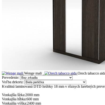
Wenge mali
Orech tabacco aid
Prevedenie:
Voľba dekoru:
Kvalitná laminovaná DTD hrúbky 18 mm v rôznych farebných preve
Vonkajšia šírka:
2000 mm
Vonkajšia hĺbka:
600 mm
Vonkajšia výška:
2400 mm