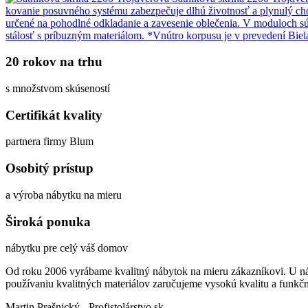
kovanie posuvného systému zabezpečuje dlhú životnosť a plynulý chod
určené na pohodlné odkladanie a zavesenie oblečenia. V moduloch sú
stálosť s príbuzným materiálom. *Vnútro korpusu je v prevedení Biel
20 rokov na trhu
s množstvom skúseností
Certifikát kvality
partnera firmy Blum
Osobitý prístup
a výroba nábytku na mieru
Široká ponuka
nábytku pre celý váš domov
Od roku 2006 vyrábame kvalitný nábytok na mieru zákazníkovi. U nás s
používaniu kvalitných materiálov zaručujeme vysokú kvalitu a funkč
Martin Prašnický - Profistolárstvo.sk