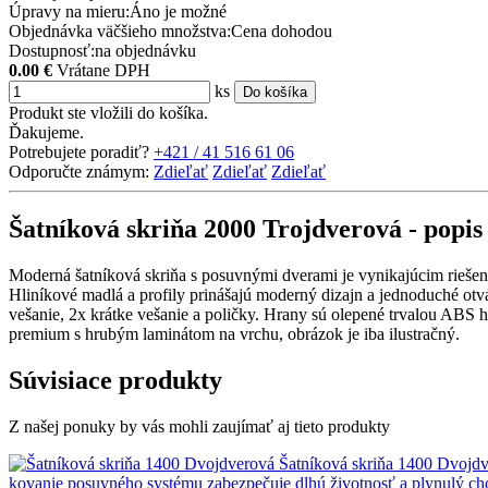
Úpravy na mieru:
Áno je možné
Objednávka väčšieho množstva:
Cena dohodou
Dostupnosť:
na objednávku
0.00
€
Vrátane DPH
ks
Do košíka
Produkt ste vložili do košíka.
Ďakujeme.
Potrebujete poradiť?
+421 / 41 516 61 06
Odporučte známym:
Zdieľať
Zdieľať
Zdieľať
Šatníková skriňa 2000 Trojdverová - popi
Moderná šatníková skriňa s posuvnými dverami je vynikajúcim riešení
Hliníkové madlá a profily prinášajú moderný dizajn a jednoduché otv
vešanie, 2x krátke vešanie a poličky. Hrany sú olepené trvalou ABS 
premium s hrubým laminátom na vrchu, obrázok je iba ilustračný.
Súvisiace produkty
Z našej ponuky by vás mohli zaujímať aj tieto produkty
Šatníková skriňa 1400 Dvojd
kovanie posuvného systému zabezpečuje dlhú životnosť a plynulý chod