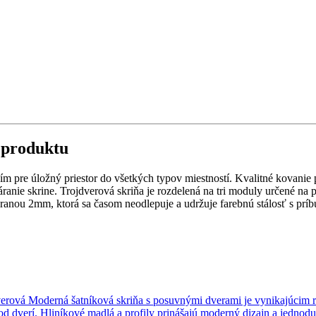
s produktu
m pre úložný priestor do všetkých typov miestností. Kvalitné kovanie
áranie skrine. Trojdverová skriňa je rozdelená na tri moduly určené na
hranou 2mm, ktorá sa časom neodlepuje a udržuje farebnú stálosť s prí
verová
Moderná šatníková skriňa s posuvnými dverami je vynikajúcim ri
 dverí. Hliníkové madlá a profily prinášajú moderný dizajn a jednodu