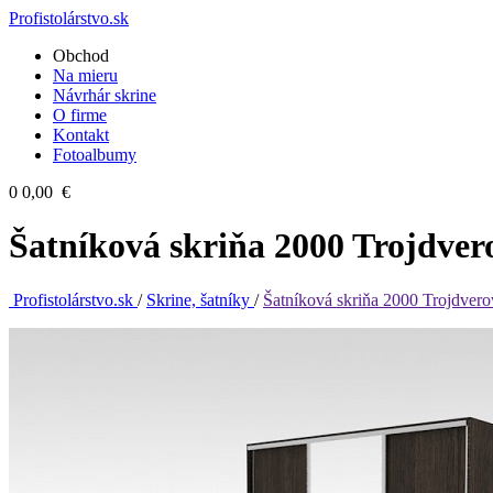
Profistolárstvo.sk
Obchod
Na mieru
Návrhár skrine
O firme
Kontakt
Fotoalbumy
0
0,00 €
Šatníková skriňa 2000 Trojdver
Profistolárstvo.sk
/
Skrine, šatníky
/
Šatníková skriňa 2000 Trojdvero