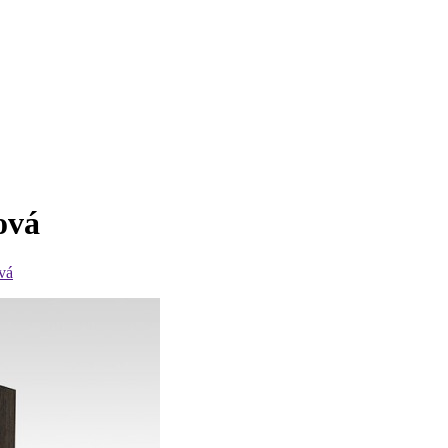
ová
vá