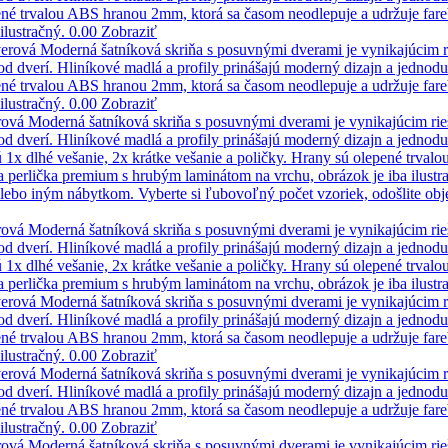
ené trvalou ABS hranou 2mm, ktorá sa časom neodlepuje a udržuje fare
ilustračný.
0.00
Zobraziť
verová
Moderná šatníková skriňa s posuvnými dverami je vynikajúcim ri
 dverí. Hliníkové madlá a profily prinášajú moderný dizajn a jednodu
ené trvalou ABS hranou 2mm, ktorá sa časom neodlepuje a udržuje fare
ilustračný.
0.00
Zobraziť
rová
Moderná šatníková skriňa s posuvnými dverami je vynikajúcim rieš
 dverí. Hliníkové madlá a profily prinášajú moderný dizajn a jednoduch
 1x dlhé vešanie, 2x krátke vešanie a poličky. Hrany sú olepené trva
a perlička premium s hrubým laminátom na vrchu, obrázok je iba ilustr
 alebo iným nábytkom. Vyberte si ľubovoľný počet vzoriek, odošlite ob
rová
Moderná šatníková skriňa s posuvnými dverami je vynikajúcim rieš
 dverí. Hliníkové madlá a profily prinášajú moderný dizajn a jednoduch
 1x dlhé vešanie, 2x krátke vešanie a poličky. Hrany sú olepené trva
a perlička premium s hrubým laminátom na vrchu, obrázok je iba ilustr
verová
Moderná šatníková skriňa s posuvnými dverami je vynikajúcim ri
 dverí. Hliníkové madlá a profily prinášajú moderný dizajn a jednodu
ené trvalou ABS hranou 2mm, ktorá sa časom neodlepuje a udržuje fare
ilustračný.
0.00
Zobraziť
verová
Moderná šatníková skriňa s posuvnými dverami je vynikajúcim ri
 dverí. Hliníkové madlá a profily prinášajú moderný dizajn a jednodu
ené trvalou ABS hranou 2mm, ktorá sa časom neodlepuje a udržuje fare
ilustračný.
0.00
Zobraziť
rová
Moderná šatníková skriňa s posuvnými dverami je vynikajúcim rieš